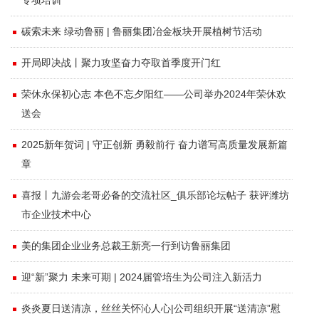
专项培训
碳索未来 绿动鲁丽 | 鲁丽集团冶金板块开展植树节活动
开局即决战丨聚力攻坚奋力夺取首季度开门红
荣休永保初心志 本色不忘夕阳红——公司举办2024年荣休欢
送会
2025新年贺词 | 守正创新 勇毅前行 奋力谱写高质量发展新篇
章
喜报丨九游会老哥必备的交流社区_俱乐部论坛帖子 获评潍坊
市企业技术中心
美的集团企业业务总裁王新亮一行到访鲁丽集团
迎“新”聚力 未来可期 | 2024届管培生为公司注入新活力
炎炎夏日送清凉，丝丝关怀沁人心|公司组织开展“送清凉”慰