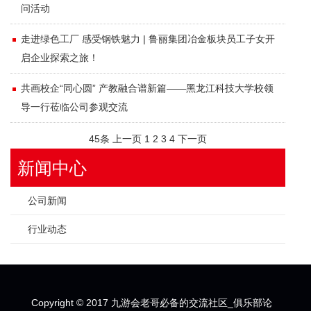
问活动
走进绿色工厂 感受钢铁魅力 | 鲁丽集团冶金板块员工子女开
启企业探索之旅！
共画校企“同心圆” 产教融合谱新篇——黑龙江科技大学校领
导一行莅临公司参观交流
45条
上一页
1
2
3
4
下一页
新闻中心
公司新闻
行业动态
Copyright © 2017 九游会老哥必备的交流社区_俱乐部论