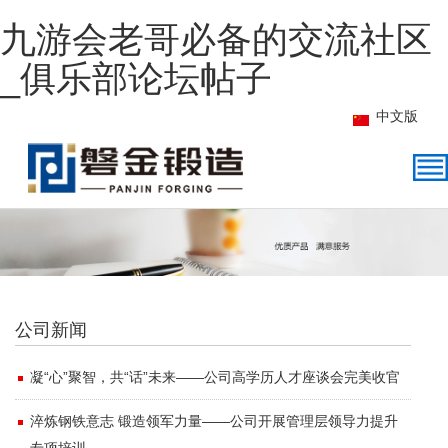
九游会老哥必备的交流社区
_俱乐部论坛帖子
中文版
公司新闻
凝“心”聚智，共“话”未来——公司高学历人才座谈会完美收官
淬炼钢铁意志 锻造领军力量——公司开展管理层领导力提升